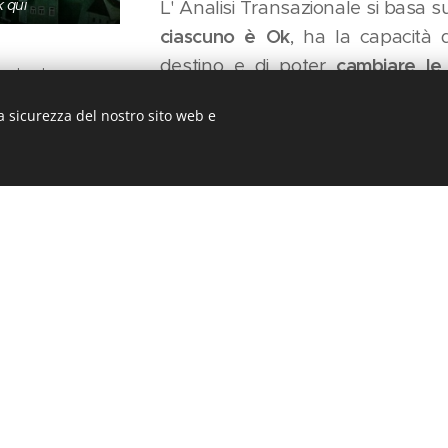
L' Analisi Transazionale si basa s
k qui
ciascuno è Ok
, ha la capacità 
destino e di poter
cambiare le
 Facebook
generano risultati negativi.
a sicurezza del nostro sito web e
o è stato creato con Webnode.
Crea il tuo sito
gratuito oggi stesso!
iamo