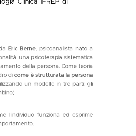
logia Clinica IFREP di
 da
Eric Berne
, psicoanalista nato a
onalità, una psicoterapia sistematica
mbiamento della persona. Come teoria
dro di
come è strutturata la persona
tilizzando un modello in tre parti: gli
mbino)
 l'individuo funziona ed esprime
comportamento.