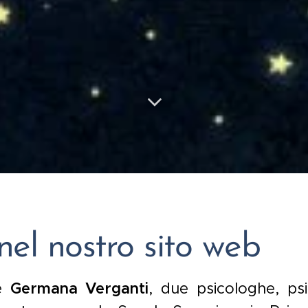
nel n
ostro sito web
e
Germana Verganti
, due psicologhe, psi