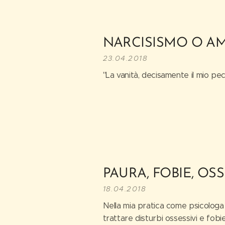
NARCISISMO O A
23.04.2018
"La vanità, decisamente il mio pe
PAURA, FOBIE, OS
18.04.2018
Nella mia pratica come psicolog
trattare disturbi ossessivi e fobie