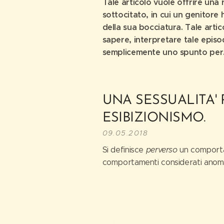
Tale articolo vuole offrire una 
sottocitato, in cui un genitore h
della sua bocciatura. Tale artic
sapere, interpretare tale episod
semplicemente uno spunto per.
UNA SESSUALITA'
ESIBIZIONISMO.
09.05.2018
Si definisce
perverso
un comportam
comportamenti considerati anomali