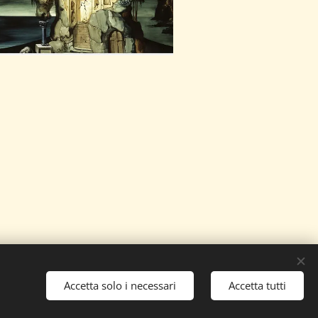
ppure
Dott.ssa Missi
3491480521
Accetta solo i necessari
Accetta tutti
Inizia