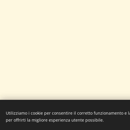
Utilizziamo i cookie per consentire il corretto funzionamento e l
© Psicoterapiacorsotrieste. C
per offrirti la migliore esperienza utente possibile.
Questo sit