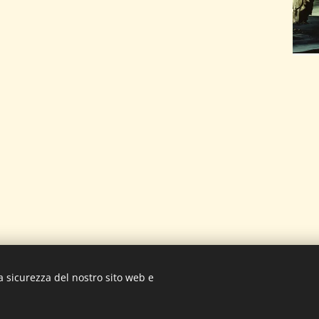
a sicurezza del nostro sito web e
orso Trieste 59/A, 00198 Roma-
Dott.ssa Verganti
Tel. 3313717705 o
Creato con
Webnode
Cookies
o è stato creato con Webnode.
Crea il tuo sito
gratuito oggi stesso!